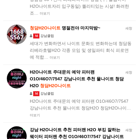
H2O나이트자리 입구동일) 퀄리티있는 시설! 화려한
조…
더보기
청담H2O나이트
명절전야 마지막밤~
새창
강남클럽
M
세대가 변화하면서 나이트 문화도 변화하는데 청담동
리베라호텔H2O 각종 모임 및 생일파티 회식 피로연
에 적합…
더보기
H2O나이트 주대문의 예약 피터팬
새창
O1O/46O7/7547 강남나이트 추천 물나이트 청담
H2O
청담H2O나이트
강남클럽
M
H2O나이트 주대문의 예약 피터팬 O1O/46O7/7547
강남나이트 추천 물나이트 청담H2O 청담H2O나이…
더보기
강남 H2O나이트 추천 피터팬 H2O 부킹 잘하는
새창
웨이터 피터팬 추천 O1O/46O7/7547 강남나이트