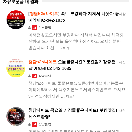
자유로운글 내 결과
[
청담h2o나이트
] 속보 부킹하다 지쳐서 나왓다 @
새창
예약제02-542-1035
강남클럽
M
피터팬찾고오시면 부킹하다 지쳐서 나갑니다.체력충
전하고 오시던 오늘 올인한다 생각하고 오시는분만
받습니다.최선…
더보기
청담h2o나이트
오늘물좋나요? 토요일가장좋은
새창
날 예약제 02-542-1035
강남클럽
M
청담h2o나이트 물좋은토요일문의받아요여성분들은
미리예약하셔서 맥주기본무료서비스이벤트로 오셔요
9시전입장하시면 …
더보기
청담나이트 목요일 가장물좋은나이트! 부킹맛집!
새창
게스트환영!
강남클럽
M
청담동 53-7번지 리베라나이트 청담 (구, 클럽아이