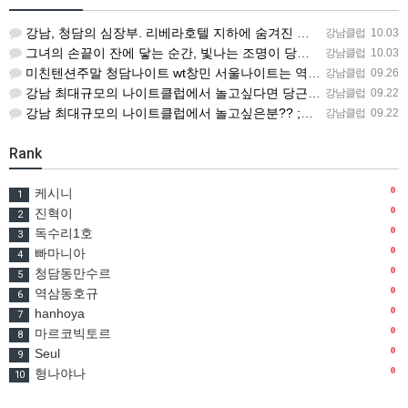
강남, 청담의 심장부. 리베라호텔 지하에 숨겨진 공간—청담나이트. 세련된 조명과 음악, 그리고 프라이빗한 룸…
강남클럽
10.03
그녀의 손끝이 잔에 닿는 순간, 빛나는 조명이 당신을 비춘다. 서울클럽 중 가장 뜨거운 무대, 청담나이트. …
강남클럽
10.03
미친텐션주말 청담나이트 wt창민 서울나이트는 역시 강남나이트 @창민 줄리아나나이트 @창민
강남클럽
09.26
강남 최대규모의 나이트클럽에서 놀고싶다면 당근 청담나이트로 문의 창민 o1o-46o7-7547 강남1등만 모…
강남클럽
09.22
강남 최대규모의 나이트클럽에서 놀고싶은분?? ;청담나이트 02-542-1035 창민 선착순룸!! 일찍가셔서 …
강남클럽
09.22
Rank
0
케시니
1
0
진혁이
2
0
독수리1호
3
0
빠마니아
4
0
청담동만수르
5
0
역삼동호규
6
0
hanhoya
7
0
마르코빅토르
8
0
Seul
9
0
형나야나
10