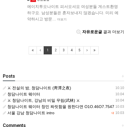
에이치투오나이트 피서오셔요 여성분들 게스트환영
하구요. 남성분들은 혼자보내지 않겠습니다. 미리 예
약하시고 방문…
더보기
자유로운글
결과 더보기
1
2
3
4
5
Posts
+
⚔️ 전설의 밤, 청담나이트 (靑潭之夜)
10.10
청담나이트 웨이터
10.04
⚔️ 청담나이트, 강남의 비밀 무림(武林) ⚔️
10.04
청담나이트 웨이터 창민 짜릿함을 원한다면 O1O.46O7.7547
10.03
서울 강남 청담나이트 intro
10.03
+2
Comments
+